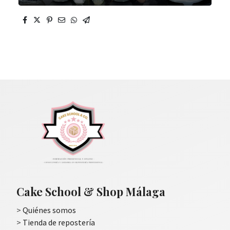
Play
Mute
Settings
Enter
fullscre
Cake School & Shop Málaga
>
Quiénes somos
>
Tienda de repostería