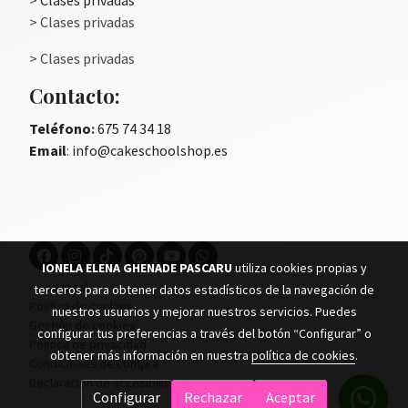
>
Clases privadas
> Clases privadas
> Clases privadas
Contacto:
Teléfono
:
675 74 34 18
Email
:
info@cakeschoolshop.es
IONELA ELENA GHENADE PASCARU
utiliza cookies propias y
Aviso legal
terceros para obtener datos estadísticos de la navegación de
Política de cookies
nuestros usuarios y mejorar nuestros servicios. Puedes
Gestión de cookies
configurar tus preferencias a través del botón “Configurar” o
Política de privacidad
obtener más información en nuestra
política de cookies
.
Condiciones de compra
Declaración de accesibilidad
Configurar
Rechazar
Aceptar