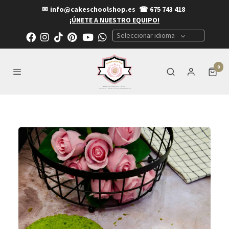
✉
info@cakeschoolshop.es
☎
675 743 418
¡ÚNETE A NUESTRO EQUIPO!
Seleccionar idioma
0