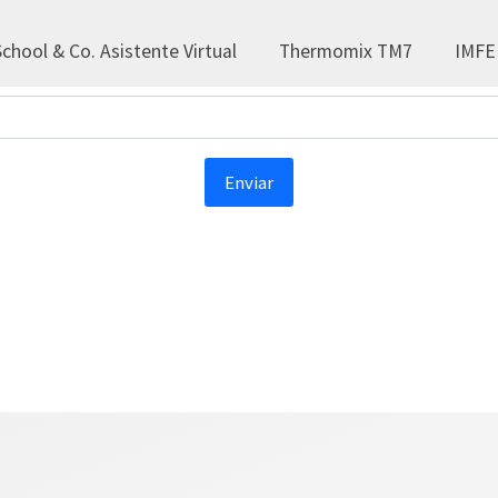
Sección privada
chool & Co. Asistente Virtual
Thermomix TM7
IMFE
Introduce tu contraseña
Enviar