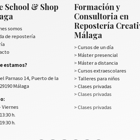
e School & Shop
Formación y
aga
Consultoria en
Repostería Creat
nes somos
Málaga
da de repostería
ría
>
Cursos de un día
acto
>
Máster presencial
>
Máster a distancia
e estamos?
>
Cursos extraescolares
el Parnaso 14, Puerto de la
>
Talleres para niños
 29190 Málaga
>
Clases privadas
> Clases privadas
o:
- Viernes
> Clases privadas
 13:30 h.
 19:30 h.