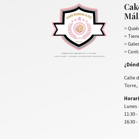
Cak
Mál
>
Quié
>
Tien
>
Gale
>
Cont
¿Dónd
Calle d
Torre,
Horari
Lunes 
11:30 -
16:30 -