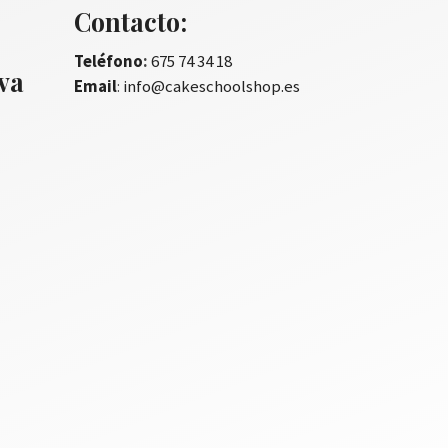
Contacto:
Teléfono
:
675 74 34 18
iva
Email
:
info@cakeschoolshop.es