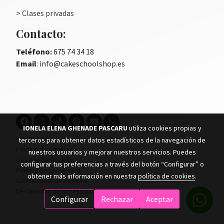
> Clases privadas
Contacto:
Teléfono
:
675 74 34 18
Email
:
info@cakeschoolshop.es
IONELA ELENA GHENADE PASCARU
utiliza cookies propias y
Aviso legal
terceros para obtener datos estadísticos de la navegación de
Política de cookies
nuestros usuarios y mejorar nuestros servicios. Puedes
Gestión de cookies
configurar tus preferencias a través del botón “Configurar” o
Política de privacidad
obtener más información en nuestra
política de cookies
.
Condiciones de compra
Declaración de accesibilidad
Configurar
Rechazar
Aceptar